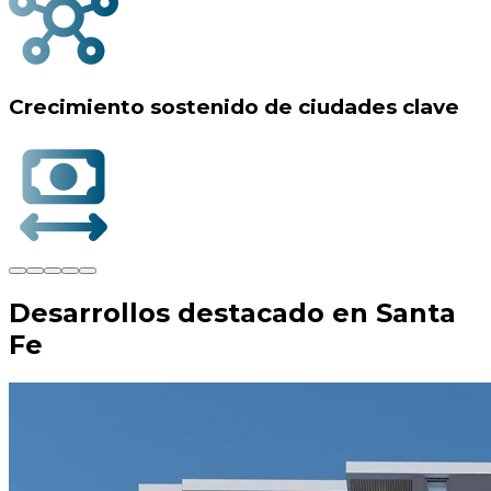
De Lun - Vie desde 9 hr - 17 hr
Oficina de Punta del Este
3534232708
Leyenda Patria esquina La Rambla, Parada 7
Playa Brava -
Oficinas Comerciales
De Lun - Vie desde 9 hr - 17 hr