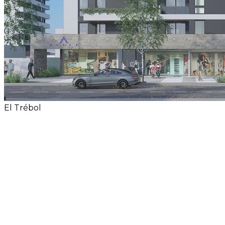
Fe?
Conctate con un asesor por Whatsapp
¿Por qué invertir en Santa Fe?
Una provincia con crecimiento sostenido,
oportunidades reales
y entornos únicos para vivir o generar renta.
Alta demanda de vivienda e inversión
Ubicación estratégica con excelente
conectividad