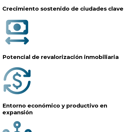
© 2025 Custer. All rights reserved.
Oficina de Villa María
3534232708
Mexico 61 - Oficinas Comerciales
Entre ríos 1055 - Oficinas Comerciales
De Lun - Vie desde 9 hr - 17 hr
Oficina de Villa Carlos Paz
3534232708
Peatonal 9 de Julio, Nivel 0 Local 14 -
Oficinas Comerciales dentro del Paseo
Comercial WO.