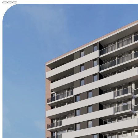
San Vicente
Carlos Pellegrini
El Trébol
San Vicente
San Jorge