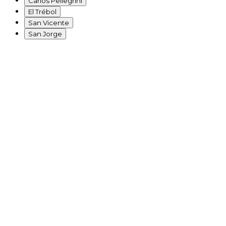
Carlos Pellegrini
El Trébol
San Vicente
San Jorge