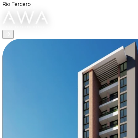
Punta del Este
Coordiná una visita a unidades
terminadas y viví la experiencia
de tu próxima propiedad.
Agendar una reunión virtual
Contactanos por
WhatsApp
Descubrí las novedades de Grupo Fonte