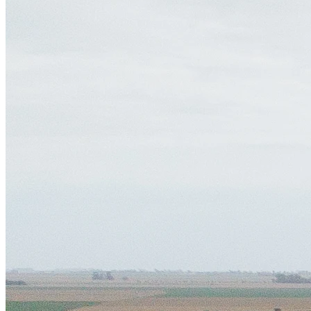
28/06/2026
Grupo Fonte presenta BELIA: una nueva
forma de vivir e invertir en Villa Carlos Paz
Cada proyecto nace para responder a una necesidad.
Algunas veces esa necesidad tiene que ver con crear
nuevos espacios para vivir. Otras, con ofrecer formas
diferentes de invertir, disfrutar y aprovechar una
propiedad.
Leer completo