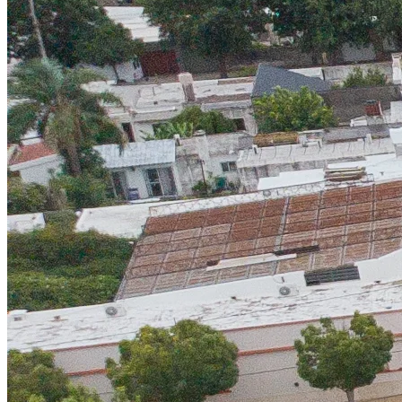
01/06/2026
VERT finaliza su obra y marca una nueva
entrega de Grupo Fonte en Villa María
Durante todo proyecto existe un momento que
resume años de trabajo, planificación y compromiso.
Es el momento en que una obra deja de ser una idea,
un plano o una construcción en proceso para
convertirse en un espacio real, listo para comenzar
una nueva etapa.
Leer completo